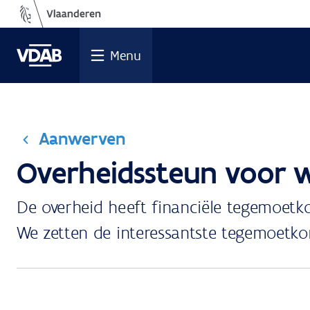
Ga
naar
de
Menu
inhoud
Aanwerven
Overheidssteun voor 
De overheid heeft financiële tegemoet
We zetten de interessantste tegemoetkom