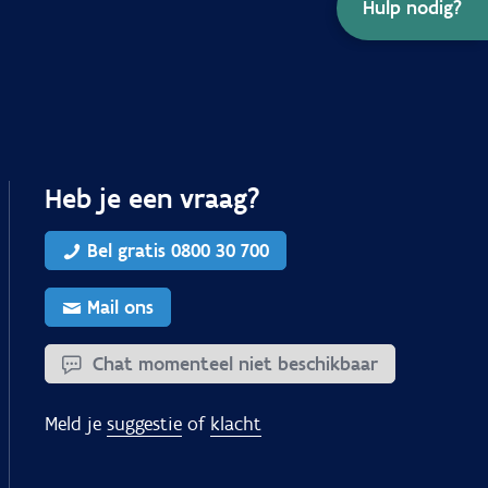
Hulp nodig?
Heb je een vraag?
Bel gratis 0800 30 700
Mail ons
Chat momenteel niet beschikbaar
Meld je
suggestie
of
klacht