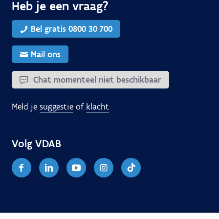
Heb je een vraag?
Bel gratis 0800 30 700
Mail ons
Chat momenteel niet beschikbaar
Meld je
suggestie
of
klacht
Volg VDAB
Facebook
Linkedin
Youtube
Instagram
TikTok