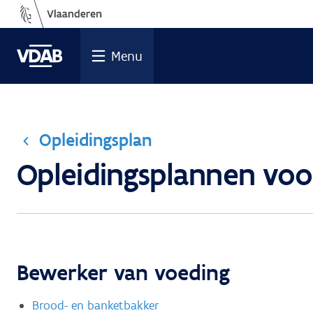
Ga
naar
de
Menu
inhoud
Opleidingsplan
Opleidingsplannen voor
Bewerker van voeding
Brood- en banketbakker