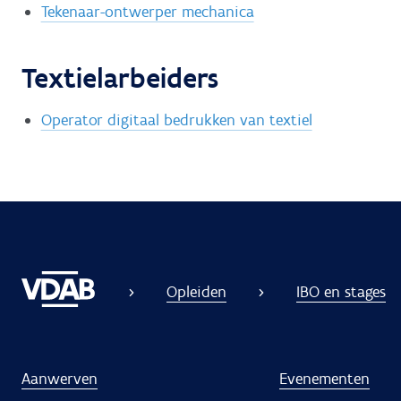
Tekenaar-ontwerper mechanica
Textielarbeiders
Operator digitaal bedrukken van textiel
Opleiden
IBO en stages
Aanwerven
Evenementen